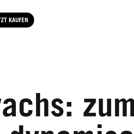
TZT KAUFEN
achs: zu