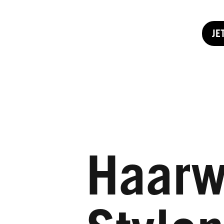
JE
Haarw