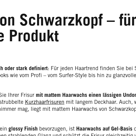
on Schwarzkopf – für
e Produkt
h oder stark definiert
: Für jeden Haartrend finden Sie bei
ks wie vom Profi – vom Surfer-Style bis hin zu glanzvoll
ie Ihrer Frisur
mit mattem Haarwachs einen
lässigen Undo
strubbelte
Kurzhaarfrisuren
mit langem Deckhaar. Auch, 
immer mag, liegt mit mattem Haarwachs von Schwarzkopf
 ein
glossy Finish
bevorzugen, ist
Haarwachs auf Gel-Basis
d
inen strahlenden Glanz und schützt die Frisur gleichzeitig