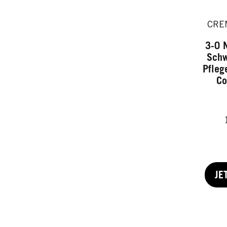
CRE
3-0 
Schw
Pfleg
Co
JE