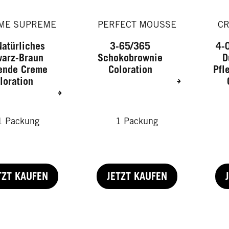
ME SUPREME
PERFECT MOUSSE
C
Natürliches
3-65/365
4-0
arz-Braun
Schokobrownie
D
ende Creme
Coloration
Pfl
loration
1 Packung
1 Packung
TZT KAUFEN
JETZT KAUFEN