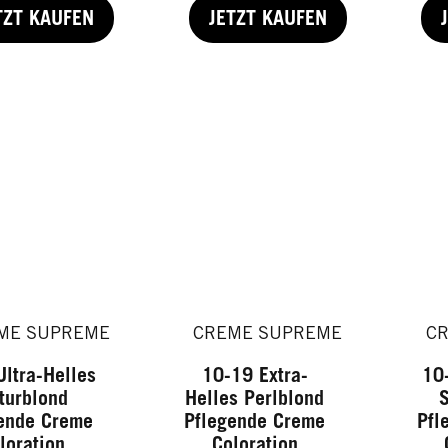
TZT KAUFEN
JETZT KAUFEN
ME SUPREME
CREME SUPREME
C
Ultra-Helles
10-19 Extra-
10
turblond
Helles Perlblond
S
ende Creme
Pflegende Creme
Pfl
loration
Coloration