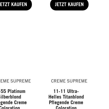
JETZT KAUFEN
JETZT KAUFEN
REME SUPREME
CREME SUPREME
-55 Platinum
11-11 Ultra-
ilberblond
Helles Titanblond
egende Creme
Pflegende Creme
Coloration
Coloration