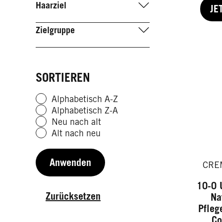
Haarziel
JE
Zielgruppe
SORTIEREN
Alphabetisch A-Z
Alphabetisch Z-A
Neu nach alt
Alt nach neu
Anwenden
CRE
10-0 
Zurücksetzen
Na
Pfleg
Co