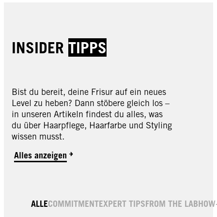
INSIDER
TIPPS
Bist du bereit, deine Frisur auf ein neues
Level zu heben? Dann stöbere gleich los –
in unseren Artikeln findest du alles, was
du über Haarpflege, Haarfarbe und Styling
wissen musst.
Alles anzeigen
ALLE
COMMITMENT
EXPERT TIPS
FROM THE LAB
HOW