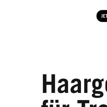
JE
Haarge