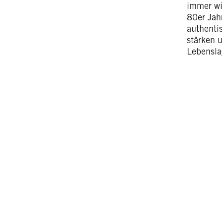
immer wi
80er Jah
authentis
stärken 
Lebensl