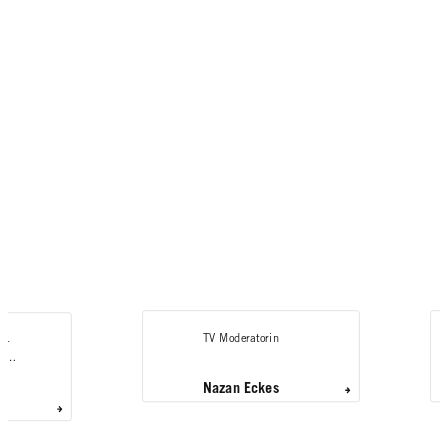
TV Moderatorin
s-
nd
Nazan Eckes