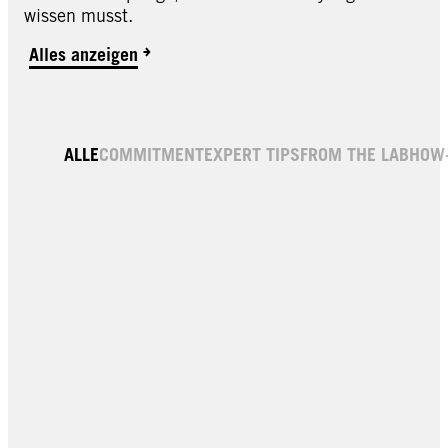
wissen musst.
Alles anzeigen
ALLE
COMMITMENT
EXPERT TIPS
FROM THE LAB
HOW