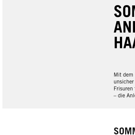
SO
AN
HA
Mit dem 
unsicher
Frisuren
– die An
SOMM