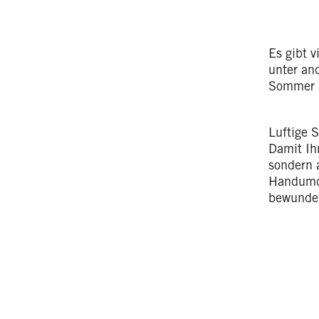
Es gibt v
unter an
Sommer h
Luftige 
Damit Ihn
sondern 
Handumdr
bewunder