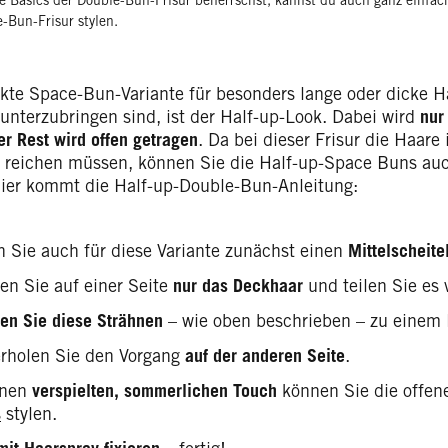
 Basics der Double-Bun-Frisur beherrschst, kannst du auch ganz einfach
-Bun-Frisur stylen.
ekte Space-Bun-Variante für besonders lange oder dicke Ha
 unterzubringen sind, ist der Half-up-Look. Dabei wird
nur
der Rest wird offen getragen
. Da bei dieser Frisur die Haar
 reichen müssen, können Sie die Half-up-Space Buns au
Hier kommt die Half-up-Double-Bun-Anleitung:
n Sie auch für diese Variante zunächst einen
Mittelscheite
n Sie auf einer Seite
nur das Deckhaar
und teilen Sie es
ren Sie diese Strähnen
– wie oben beschrieben – zu einem 
rholen Sie den Vorgang
auf der anderen Seite
.
inen
verspielten, sommerlichen Touch
können Sie die offen
s
stylen.