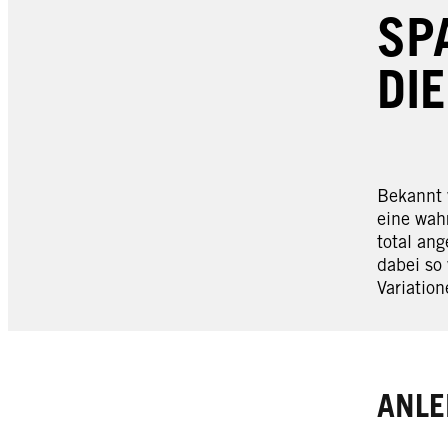
SP
DI
Bekannt 
eine wah
total ang
dabei so 
Variation
ANLE