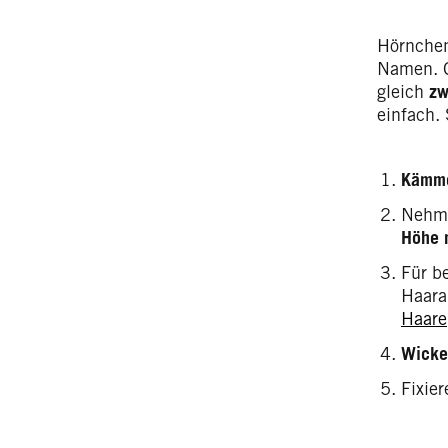
Hörnchen
Namen. G
gleich
zw
einfach. 
Kämme
Nehme
Höhe 
Für b
Haaran
Haare
Wicke
Fixie