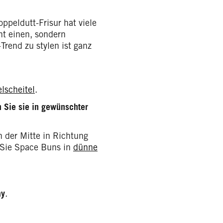
ppeldutt-Frisur hat viele
ht einen, sondern
rend zu stylen ist ganz
elscheitel
.
 Sie sie in gewünschter
 der Mitte in Richtung
n Sie Space Buns in
dünne
ay
.