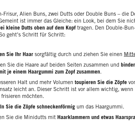
-Frisur, Alien Buns, zwei Dutts oder Double Buns – die Do
emeint ist immer das Gleiche: ein Look, bei dem Sie nic
ei kleine Dutts oben auf dem Kopf
tragen. Den Double-Bun-T
So geht’s Schritt für Schritt:
n Sie Ihr Haar
sorgfältig durch und ziehen Sie einen
Mitt
n Sie die Haare auf beiden Seiten zusammen und
binden
mit je einem Haargummi zum Zopf zusammen
.
esseren Halt und mehr Volumen
toupieren Sie die Zöpfe
von
satz leicht an. Dieser Schritt ist vor allem wichtig, wen
frisieren möchten.
ln Sie die Zöpfe schneckenförmig
um das Haargummi.
ren Sie die Minidutts mit
Haarklammern und etwas Haarspr