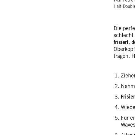
Wenn du die
Half-Double
Die perf
schlecht
frisiert, 
Oberkopf
tragen. 
Ziehe
Nehme
Frisie
Wiede
Für e
Wave