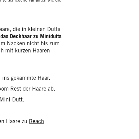
 verschiedene Varianten wie die
are, die in kleinen Dutts
 das Deckhaar zu Minidutts
e im Nacken nicht bis zum
ch mit kurzen Haaren
l
ins gekämmte Haar.
 vom Rest der Haare ab.
Mini-Dutt.
en Haare zu
Beach