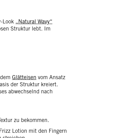
y-Look
„Natural Wavy“
sen Struktur lebt. Im
t dem
Glätteisen
vom Ansatz
is der Struktur kreiert.
sses abwechselnd nach
Textur zu bekommen.
rizz Lotion mit den Fingern
 streichen.