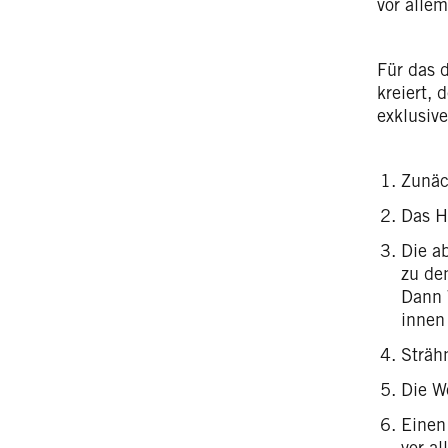
vor allem
Für das 
kreiert,
exklusive
Zunäc
Das H
Die a
zu de
Dann 
innen
Sträh
Die W
Einen
vor a