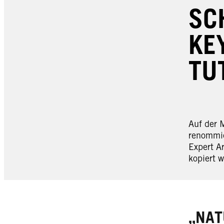
SC
KE
TU
Auf der 
renommie
Expert Ar
kopiert w
„NAT