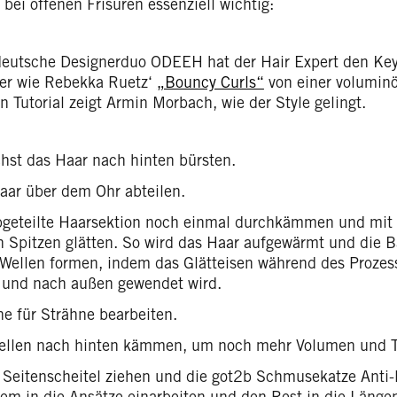
 bei offenen Frisuren essenziell wichtig:
deutsche Designerduo ODEEH hat der Hair Expert den Ke
 der wie Rebekka Ruetz‘
„Bouncy Curls“
von einer voluminö
n Tutorial zeigt Armin Morbach, wie der Style gelingt.
hst das Haar nach hinten bürsten.
aar über dem Ohr abteilen.
bgeteilte Haarsektion noch einmal durchkämmen und mi
n Spitzen glätten. So wird das Haar aufgewärmt und die Bas
Wellen formen, indem das Glätteisen während des Proze
 und nach außen gewendet wird.
ne für Strähne bearbeiten.
ellen nach hinten kämmen, um noch mehr Volumen und 
 Seitenscheitel ziehen und die got2b Schmusekatze Anti-F
llem in die Ansätze einarbeiten und den Rest in die Längen