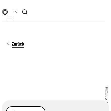
Mobile navigation
Zurück
EyeEm/Grlls Mnmxms