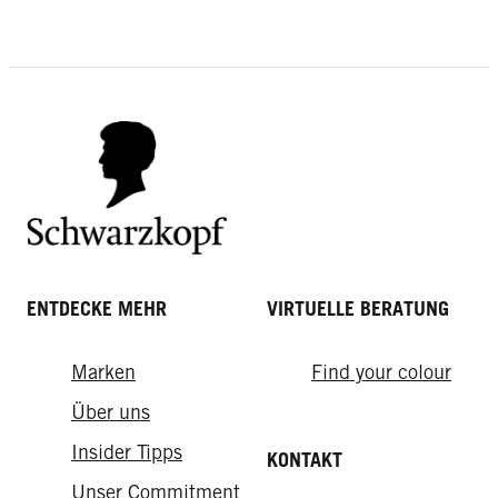
Die richtige Bartpflege
Tuch
Blitzfrisuren: Die schnellsten
Haare von Rot auf Blond färben: So
Stylings der Welt
Typgerechte Date-Frisuren mit Wow-
gelingt's
Effekt
ENTDECKE MEHR
VIRTUELLE BERATUNG
Marken
Find your colour
Über uns
Insider Tipps
KONTAKT
Unser Commitment