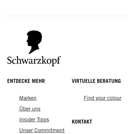
ENTDECKE MEHR
VIRTUELLE BERATUNG
Oil Nutritive
Total Repair
Marken
Find your colour
Ultimate Repair
Tägliches Öl-Elixier
Total Repair Glanz Tonic
Über uns
Ultimate Repair 7Sec Express-Repair-Kur
Insider Tipps
KONTAKT
Unser Commitment