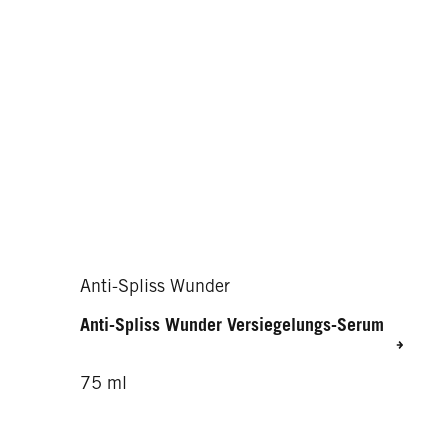
Liquid Silk Glanz Booster
Haarmaske
Night Glanz Sprühnebel
Liquid Silk Express-Repair-Spülung
Anti-Spliss Wunder
Anti-Spliss Wunder Versiegelungs-Serum
75 ml