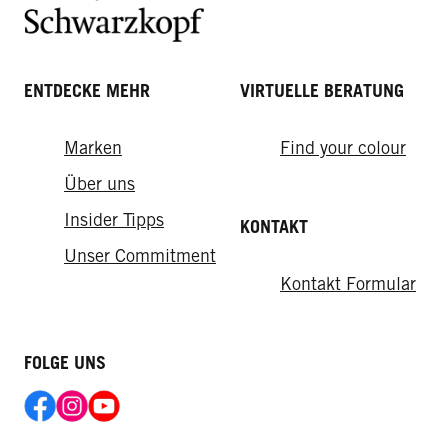
ENTDECKE MEHR
VIRTUELLE BERATUNG
Oil Nutritive
Total Repair
Marken
Find your colour
Ultimate Repair
Tägliches Öl-Elixier
Total Repair Glanz Tonic
Über uns
Ultimate Repair 7Sec Express-Repair-Kur
Insider Tipps
KONTAKT
Unser Commitment
Kontakt Formular
FOLGE UNS