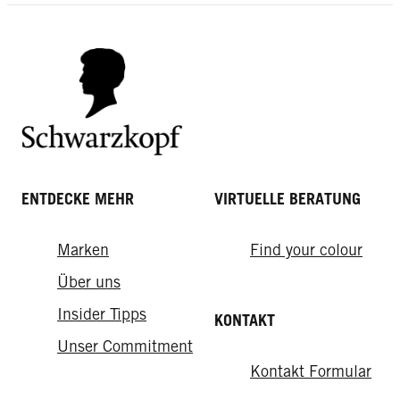
ENTDECKE MEHR
VIRTUELLE BERATUNG
Marken
Find your colour
How-tos
From the lab
Über uns
Das Frisch-vom-Friseur-Gefühl für
Insider Tipps
KONTAKT
So sorgen Sie für eine gesunde
zuhause
Kopfhaut
Unser Commitment
Kontakt Formular