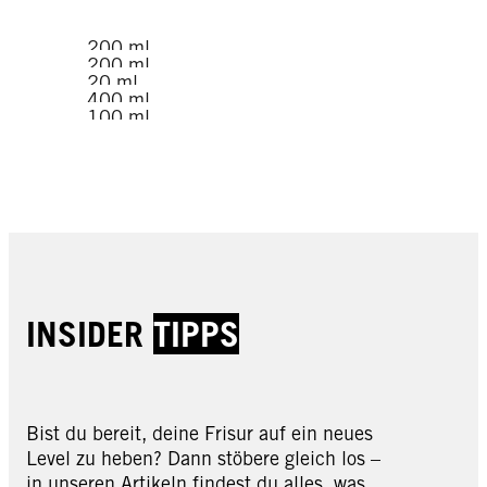
200 ml
200 ml
20 ml
400 ml
100 ml
100 ml
70 ml
JETZT KAUFEN
JETZT KAUFEN
JETZT KAUFEN
JETZT KAUFEN
JETZT KAUFEN
JETZT KAUFEN
JETZT KAUFEN
INSIDER
TIPPS
Bist du bereit, deine Frisur auf ein neues
Level zu heben? Dann stöbere gleich los –
in unseren Artikeln findest du alles, was