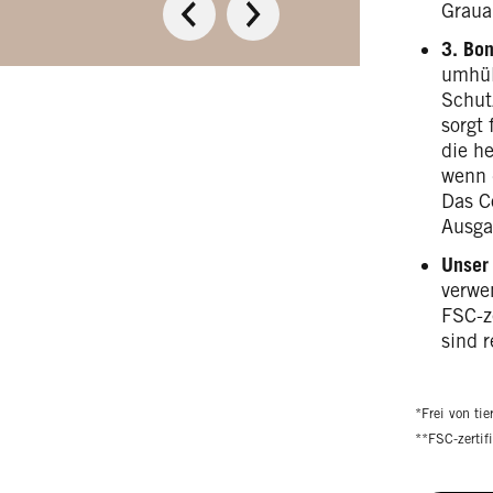
Graua
3. Bo
umhü
Schut
sorgt 
die h
wenn 
Das C
Ausga
Unser
verwe
FSC-z
sind r
*Frei von tie
**FSC-zertif