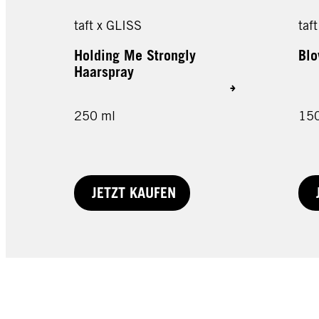
taft x GLISS
taf
Holding Me Strongly
Blo
Haarspray
250 ml
150
JETZT KAUFEN