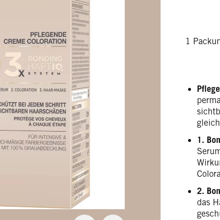
1 Packu
Pfleg
perma
sicht
gleic
1. Bo
Serum
Wirku
Colora
2. Bon
das H
gesch