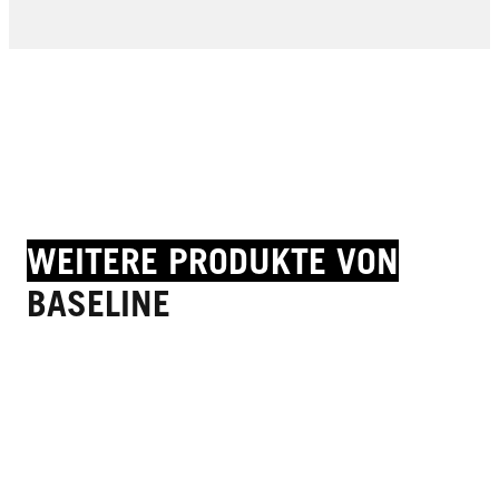
200 ml
JETZT KAUFEN
JETZT KAUFEN
JETZT KAUFEN
WEITERE PRODUKTE VON
BASELINE
taft x GLISS