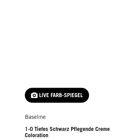
Liquid Silk
BLONDE PERFECTOR
Blow Dry Volume Mist
Liquid Silk Glanz Booster
Express-Purple-Spülung
LIVE FARB-SPIEGEL
Baseline
1-0 Tiefes Schwarz Pflegende Creme
Coloration