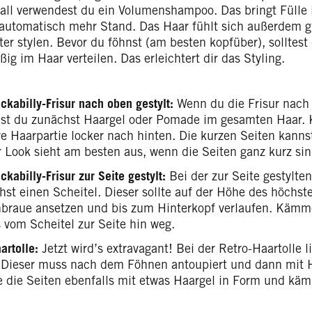
fall verwendest du ein Volumenshampoo. Das bringt Füll
automatisch mehr Stand. Das Haar fühlt sich außerdem gri
hter stylen. Bevor du föhnst (am besten kopfüber), sollte
ig im Haar verteilen. Das erleichtert dir das Styling.
ckabilly-Frisur nach oben gestylt:
Wenn du die Frisur nach 
ilst du zunächst Haargel oder Pomade im gesamten Haar.
re Haarpartie locker nach hinten. Die kurzen Seiten kan
r Look sieht am besten aus, wenn die Seiten ganz kurz sin
ckabilly-Frisur zur Seite gestylt:
Bei der zur Seite gestylten
hst einen Scheitel. Dieser sollte auf der Höhe des höchst
braue ansetzen und bis zum Hinterkopf verlaufen. Kämm
 vom Scheitel zur Seite hin weg.
artolle:
Jetzt wird’s extravagant! Bei der Retro-Haartolle 
 Dieser muss nach dem Föhnen antoupiert und dann mit Ha
e die Seiten ebenfalls mit etwas Haargel in Form und kä