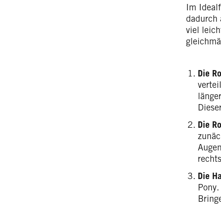
Im Ideal
dadurch 
viel leic
gleichmäß
Die Ro
verte
länge
Diese
Die Ro
zunäc
Augen
rechts
Die Ha
Pony.
Bring