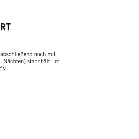
ERT
ie abschließend noch mit
d -Nächten) standhält. Im
’s!