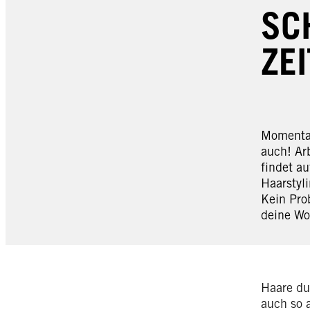
SC
ZE
Momentan
auch! Ar
findet a
Haarstyli
Kein Pro
deine Wo
Haare dur
auch so a