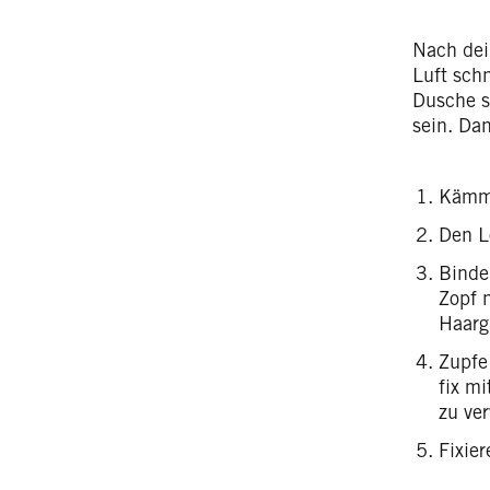
Nach dei
Luft schn
Dusche s
sein. Dan
Kämme
Den L
Binde
Zopf 
Haar
Zupfe
fix mi
zu ve
Fixier