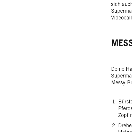
sich auc
Supermar
Videocal
MES
Deine Ha
Supermar
Messy-Bun
Bürst
Pferd
Zopf n
Drehe