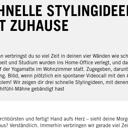
HNELLE STYLINGIDEE
IT ZUHAUSE
 verbringst du so viel Zeit in deinen vier Wänden wie sc
beit und Studium wurden ins Home-Office verlegt, und d
uf der Yogamatte im Wohnzimmer statt. Zugegeben, darunt
ng. Blöd, wenn plötzlich ein spontaner Videocall mit den 
blem! Wir zeigen dir drei schnelle Stylingideen, mit de
hlfühl-Mähne gebändigt hast
chbürsten und fertig! Hand aufs Herz – sieht deine Morge
us? Verständlich. Immerhin verbringen wir gerade viel Ze