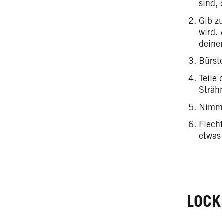
sind,
Gib z
wird.
deine
Bürst
Teile
Sträh
Nimm 
Flech
etwas
LOCK