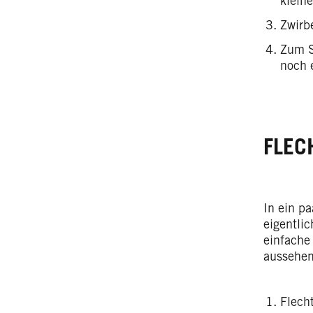
klein
Zwirb
Zum S
noch 
FLEC
In ein p
eigentli
einfach
aussehen
Flech