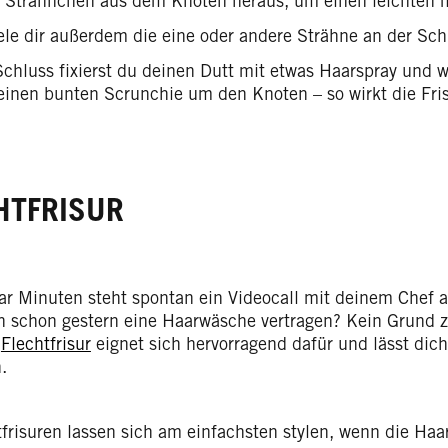
e Strähnchen aus dem Knoten heraus, um einen leichten m
ele dir außerdem die eine oder andere Strähne an der Sch
chluss fixierst du deinen Dutt mit etwas Haarspray und 
einen bunten Scrunchie um den Knoten – so wirkt die Fris
HTFRISUR
aar Minuten steht spontan ein Videocall mit deinem Chef 
ch schon gestern eine Haarwäsche vertragen? Kein Grund z
e
Flechtfrisur
eignet sich hervorragend dafür und lässt dich 
.
tfrisuren lassen sich am einfachsten stylen, wenn die Haa