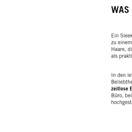
WAS 
Ein Slee
zu einem
Haare, d
als prakt
In den le
Beliebthe
zeitlose 
Büro, be
hochgest