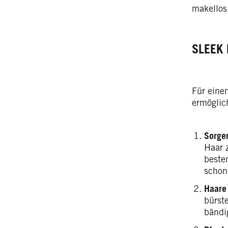
makellos
SLEEK 
Für eine
ermöglic
Sorgen
Haar 
beste
schon
Haare
bürst
bändi