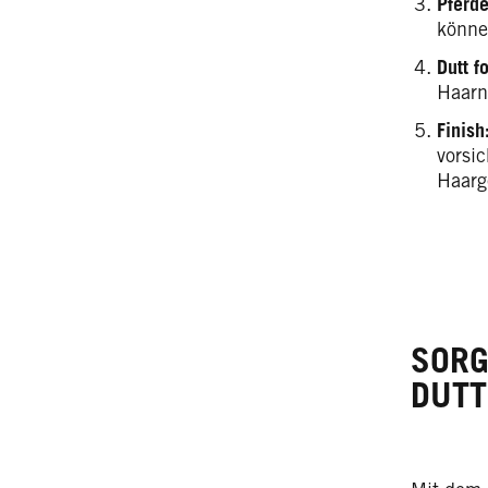
Pferd
könne
Dutt f
Haarn
Finish
vorsi
Haarg
SORG
DUTT