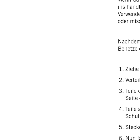
ins hand
Verwende
oder mis
Nachdem 
Benetze 
Ziehe 
Verte
Teile 
Seite 
Teile 
Schul
Steck
Nun f