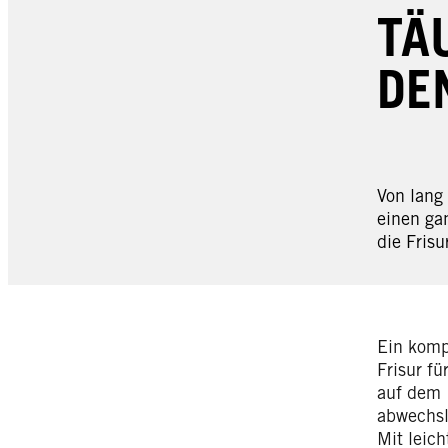
TÄ
DE
Von lang
einen gan
die Fris
Ein komp
Frisur f
auf dem 
abwechsl
Mit leic