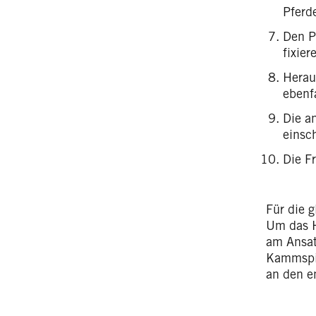
Pferd
Den P
fixie
Herau
ebenf
Die a
einsc
Die Fr
Für die 
Um das H
am Ansat
Kammspit
an den e