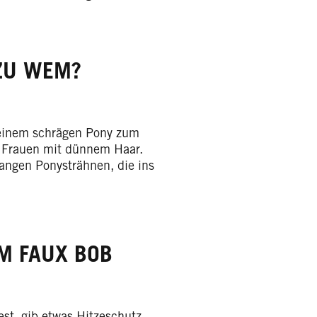
 ZU WEM?
 einem schrägen Pony zum
r Frauen mit dünnem Haar.
angen Ponysträhnen, die ins
UM FAUX BOB
st, gib etwas Hitzeschutz