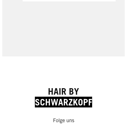
HAIR BY
SCHWARZKOPF
How-tos
Folge uns
How-tos
How-tos