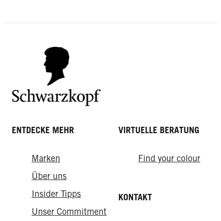
Die richtige Bartpflege
Tuch
Blitzfrisuren: Die schnellsten
Haare von Rot auf Blond färben: So
Stylings der Welt
gelingt's
ENTDECKE MEHR
VIRTUELLE BERATUNG
Marken
Find your colour
Über uns
Insider Tipps
KONTAKT
Unser Commitment