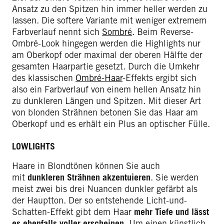
Ansatz zu den Spitzen hin immer heller werden zu
lassen. Die softere Variante mit weniger extremem
Farbverlauf nennt sich
Sombré
. Beim Reverse-
Ombré-Look hingegen werden die Highlights nur
am Oberkopf oder maximal der oberen Hälfte der
gesamten Haarpartie gesetzt. Durch die Umkehr
des klassischen
Ombré-Haar
-Effekts ergibt sich
also ein Farbverlauf von einem hellen Ansatz hin
zu dunkleren Längen und Spitzen. Mit dieser Art
von blonden Strähnen betonen Sie das Haar am
Oberkopf und es erhält ein Plus an optischer Fülle.
LOWLIGHTS
Haare in Blondtönen können Sie auch
mit
dunkleren Strähnen akzentuieren
. Sie werden
meist zwei bis drei Nuancen dunkler gefärbt als
der Hauptton. Der so entstehende Licht-und-
Schatten-Effekt gibt dem Haar
mehr Tiefe und lässt
es ebenfalls voller erscheinen
. Um einen künstlich