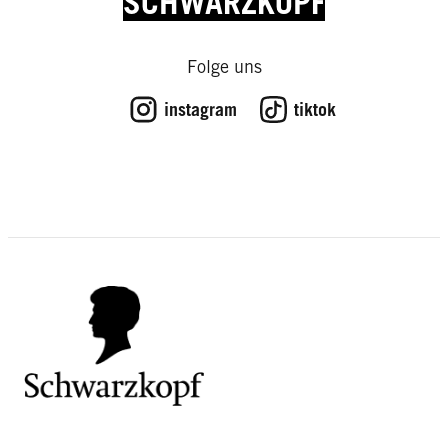
SCHWARZKOPF
Expert Tips
Expert Tips
Expert Tips
Expert Tips
Folge uns
So bekommst du krauses Haar in
Expert Tips
Wie oft solltest du deine Haare
Expert Tips
den Griff
Haarpflegeprodukte: Alles Gute für
Expert Tips
waschen?
instagram
tiktok
Koffein in Haarprodukten: Der Kick
Expert Tips
Ihr Haar
Schmerzende Kopfhaut – das hilft
Expert Tips
fürs Haar und was Sie wissen
Frisuren für eckige Gesichter
Expert Tips
müssen
Jetzt wird’s schräg! Asymmetrische
Expert Tips
Bandana-Rama: Trendsetter tragen
Frisuren
Die richtige Bartpflege
Tuch
Blitzfrisuren: Die schnellsten
Haare von Rot auf Blond färben: So
Stylings der Welt
gelingt's