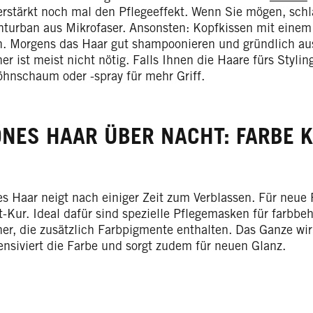
rstärkt noch mal den Pflegeeffekt. Wenn Sie mögen, sch
turban aus Mikrofaser. Ansonsten: Kopfkissen mit eine
. Morgens das Haar gut shampoonieren und gründlich aus
er ist meist nicht nötig. Falls Ihnen die Haare fürs Styli
öhnschaum oder -spray für mehr Griff.
NES HAAR ÜBER NACHT: FARBE K
es Haar neigt nach einiger Zeit zum Verblassen. Für neue F
t-Kur. Ideal dafür sind spezielle Pflegemasken für farbbe
er, die zusätzlich Farbpigmente enthalten. Das Ganze wirk
ensiviert die Farbe und sorgt zudem für neuen Glanz.