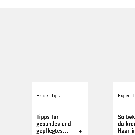
Expert Tips
Expert T
Tipps für
So be
gesundes und
du kra
gepflegtes
Haar i