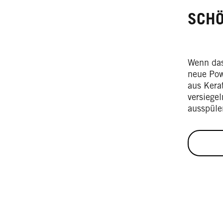
SCHÖ
Wenn das
neue Pow
aus Kera
versiege
ausspüle