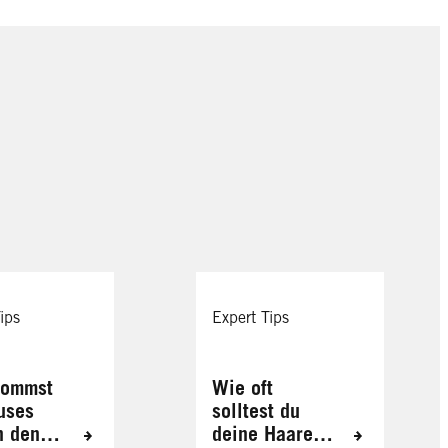
ips
Expert Tips
kommst
Wie oft
uses
solltest du
n den
deine Haare