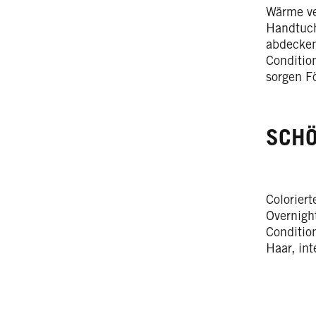
Wärme ve
Handtuch
abdecken
Condition
sorgen F
SCHÖ
Coloriert
Overnigh
Condition
Haar, int