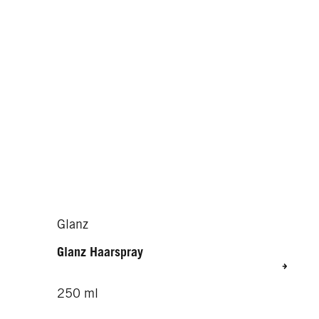
Aloe Boost
Aloe Boost Styling Creme
Glanz
Glanz Haarspray
250 ml