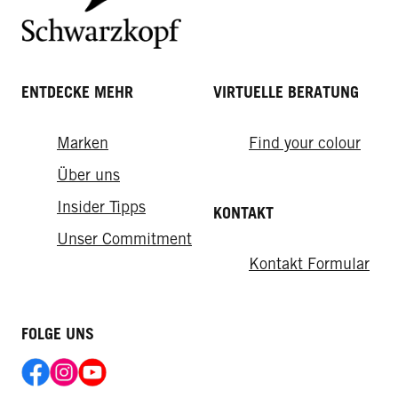
ENTDECKE MEHR
VIRTUELLE BERATUNG
Ultra
Marken
Find your colour
Pure
Ultra Haarlack
Über uns
Pure Haarlack
Insider Tipps
KONTAKT
Unser Commitment
Kontakt Formular
FOLGE UNS