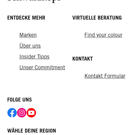
ENTDECKE MEHR
VIRTUELLE BERATUNG
Marken
Find your colour
How-tos
From the lab
Über uns
Das Frisch-vom-Friseur-Gefühl für
Insider Tipps
KONTAKT
So sorgen Sie für eine gesunde
zuhause
Kopfhaut
Unser Commitment
Kontakt Formular
FOLGE UNS
WÄHLE DEINE REGION