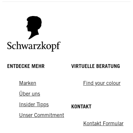
ENTDECKE MEHR
VIRTUELLE BERATUNG
Total Repair
Oil Nutritive
Marken
Find your colour
Ultimate Repair
Total Repair Glanz Tonic
Tägliches Öl-Elixier
Über uns
Ultimate Repair 7Sec Express-Repair-Kur
Insider Tipps
KONTAKT
Unser Commitment
Kontakt Formular