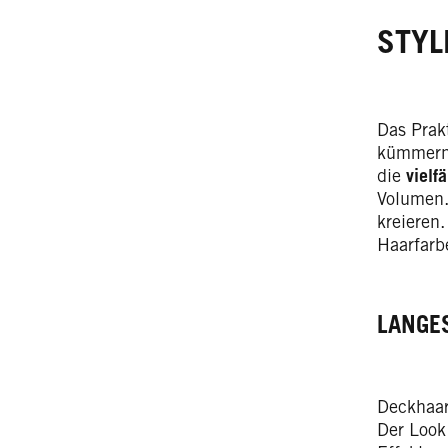
STYL
Das Prak
kümmern.
die
vielf
Volumen.
kreieren
Haarfarb
LANGE
Deckhaar
Der Look