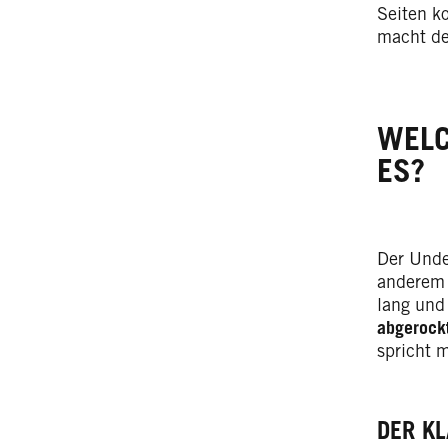
Seiten ko
macht de
WELC
ES?
Der Under
anderem 
lang und 
abgerock
spricht
DER K