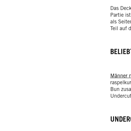
Das Deck
Partie is
als Seit
Teil auf 
BELIE
Männer m
raspelku
Bun zusa
Undercut 
UNDER