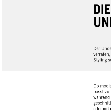
DI
UN
Der Unde
verraten
Styling s
Ob modis
passt zu
während d
geschnit
oder
mit 