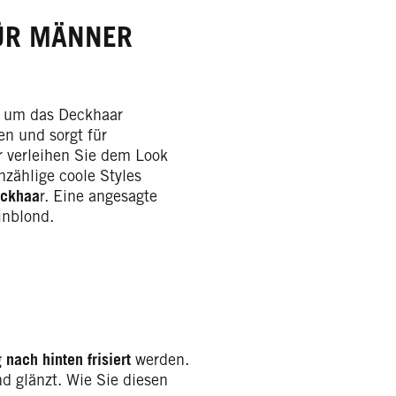
FÜR MÄNNER
r um das Deckhaar
n und sorgt für
r verleihen Sie dem Look
zählige coole Styles
eckhaa
r. Eine angesagte
inblond.
g nach hinten frisiert
werden.
d glänzt. Wie Sie diesen