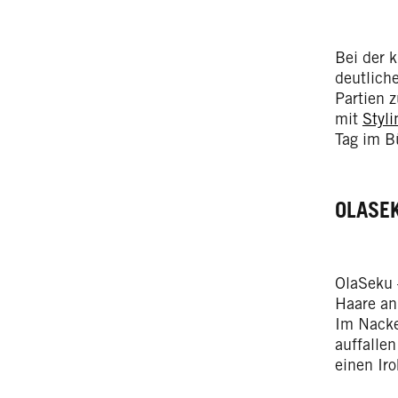
Bei der 
deutlich
Partien z
mit
Styl
Tag im B
OLASE
OlaSeku –
Haare an
Im Nacke
auffalle
einen Iro