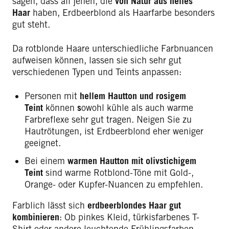
sagen, dass all jenen, die
von Natur aus helles
Haar
haben, Erdbeerblond als Haarfarbe besonders
gut steht.
Da rotblonde Haare unterschiedliche Farbnuancen
aufweisen können, lassen sie sich sehr gut
verschiedenen Typen und Teints anpassen:
Personen mit
hellem Hautton und rosigem
Teint
können
s
owohl kühle als auch warme
Farbreflexe sehr gut tragen. Neigen Sie zu
Hautrötungen, ist Erdbeerblond eher weniger
geeignet.
Bei einem
warmen Hautton mit olivstichigem
Teint
sind warme Rotblond-Töne mit Gold-,
Orange- oder Kupfer-Nuancen zu empfehlen.
Farblich lässt sich
erdbeerblondes Haar gut
kombinieren
: Ob pinkes Kleid, türkisfarbenes T-
Shirt oder andere leuchtende Frühlingsfarben –