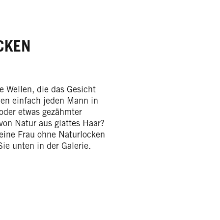
CKEN
ße Wellen, die das Gesicht
en einfach jeden Mann in
 oder etwas gezähmter
von Natur aus glattes Haar?
eine Frau ohne Naturlocken
Sie unten in der Galerie.