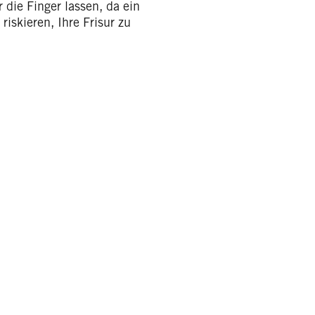
 die Finger lassen, da ein
riskieren, Ihre Frisur zu