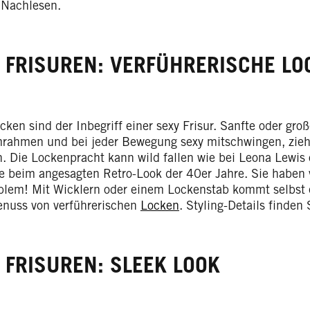
Nachlesen.
 FRISUREN: VERFÜHRERISCHE LO
ken sind der Inbegriff einer sexy Frisur. Sanfte oder gro
rahmen und bei jeder Bewegung sexy mitschwingen, zieh
. Die Lockenpracht kann wild fallen wie bei Leona Lewis
ie beim angesagten Retro-Look der 40er Jahre. Sie haben 
blem! Mit Wicklern oder einem Lockenstab kommt selbst 
enuss von verführerischen
Locken
. Styling-Details finden 
 FRISUREN: SLEEK LOOK