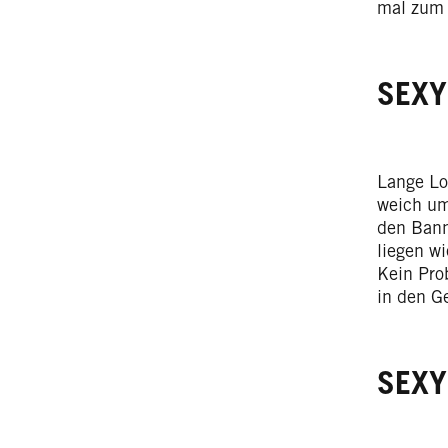
mal zum 
SEXY
Lange Loc
weich um
den Bann
liegen w
Kein Pro
in den G
SEXY