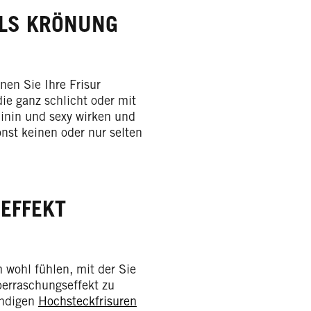
ALS KRÖNUNG
nen Sie Ihre Frisur
ie ganz schlicht oder mit
minin und sexy wirken und
nst keinen oder nur selten
EFFEKT
m wohl fühlen, mit der Sie
berraschungseffekt zu
endigen
Hochsteckfrisuren