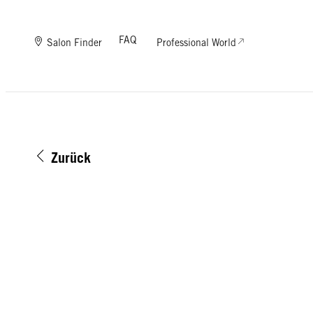
FAQ
Salon Finder
Professional World
Zurück