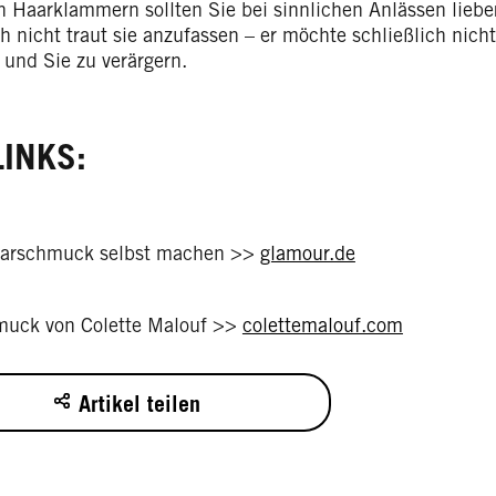
n Haarklammern sollten Sie bei sinnlichen Anlässen lieber
 nicht traut sie anzufassen – er möchte schließlich nicht 
 und Sie zu verärgern.
INKS:
aarschmuck selbst machen >>
glamour.de
uck von Colette Malouf >>
colettemalouf.com
Artikel teilen