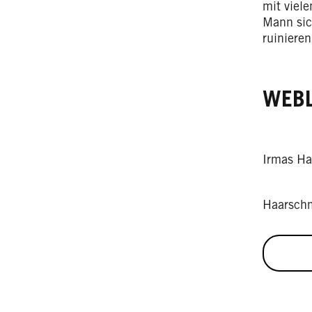
mit viele
Mann sich
ruinieren
WEBL
Irmas H
Haarschm