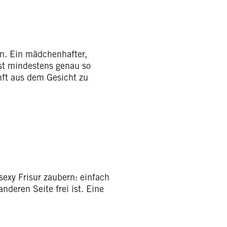
in. Ein mädchenhafter,
ist mindestens genau so
nft aus dem Gesicht zu
exy Frisur zaubern: einfach
nderen Seite frei ist. Eine