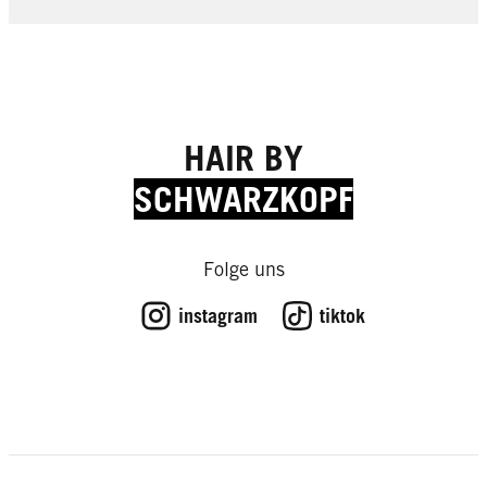
HAIR BY
SCHWARZKOPF
Expert Tips
Expert Tips
Expert Tips
Expert Tips
Folge uns
So bekommst du krauses Haar in
Expert Tips
Wie oft solltest du deine Haare
Expert Tips
den Griff
Haarpflegeprodukte: Alles Gute für
Expert Tips
waschen?
instagram
tiktok
Koffein in Haarprodukten: Der Kick
Expert Tips
Ihr Haar
Schmerzende Kopfhaut – das hilft
Expert Tips
fürs Haar und was Sie wissen
Frisuren für eckige Gesichter
Expert Tips
müssen
Jetzt wird’s schräg! Asymmetrische
Expert Tips
Bandana-Rama: Trendsetter tragen
Frisuren
Die richtige Bartpflege
Tuch
Blitzfrisuren: Die schnellsten
Haare von Rot auf Blond färben: So
Stylings der Welt
gelingt's