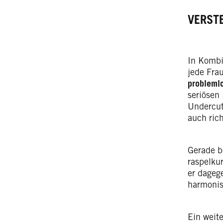
VERST
In Kombi
jede Frau
probleml
seriösen
Undercut
auch ric
Gerade b
raspelku
er dagege
harmonis
Ein weite