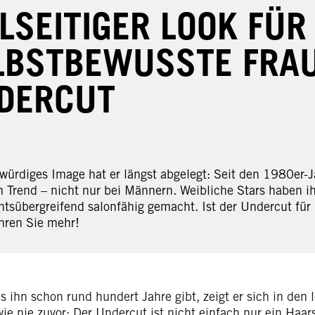
ELSEITIGER LOOK FÜR
LBSTBEWUSSTE FRAU
DERCUT
gwürdiges Image hat er längst abgelegt: Seit den 1980er-J
m Trend – nicht nur bei Männern. Weibliche Stars haben ih
htsübergreifend salonfähig gemacht. Ist der Undercut für
ahren Sie mehr!
 ihn schon rund hundert Jahre gibt, zeigt er sich in den l
ie nie zuvor: Der Undercut ist nicht einfach nur ein Haar