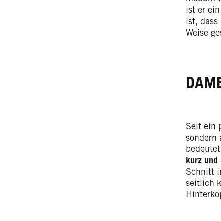
ist er e
ist, das
Weise ge
DAME
Seit ein
sondern 
bedeute
kurz und 
Schnitt 
seitlich
Hinterkop