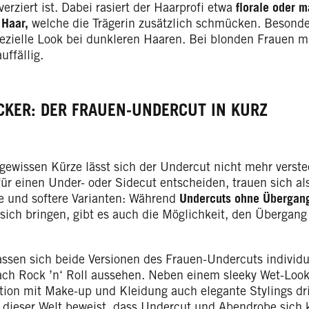
erziert ist. Dabei rasiert der Haarprofi etwa
florale oder 
 Haar,
welche die Trägerin zusätzlich schmücken. Besond
pezielle Look bei dunkleren Haaren. Bei blonden Frauen m
uffällig.
CKER: DER FRAUEN-UNDERCUT IN KURZ
 gewissen Kürze lässt sich der Undercut nicht mehr verst
für einen Under- oder Sidecut entscheiden, trauen sich als
re und softere Varianten: Während
Undercuts ohne Übergang 
sich bringen, gibt es auch die Möglichkeit, den Übergang
assen sich beide Versionen des Frauen-Undercuts individu
ch Rock ’n‘ Roll aussehen. Neben einem sleeky Wet-Look
ion mit Make-up und Kleidung auch elegante Stylings drin
 dieser Welt beweist, dass Undercut und Abendrobe sich k