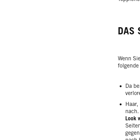
DAS 
Wenn Sie
folgende
Da be
verlo
Haar,
nach
Look 
Seiten
gegen
nach 