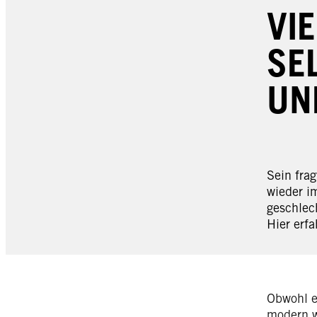
VI
SE
UN
Sein fra
wieder i
geschlec
Hier erf
Obwohl es
modern w