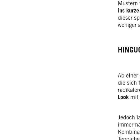
Mustern v
ins kurze
dieser s
weniger a
HINGU
Ab einer
die sich 
radikale
Look
mit 
Jedoch l
immer na
Kombinat
Teppiche