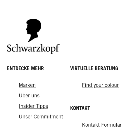
Haare von Rot auf Blond färben: So
Stylings der Welt
gelingt's
ENTDECKE MEHR
VIRTUELLE BERATUNG
Marken
Find your colour
Über uns
Insider Tipps
KONTAKT
Unser Commitment
Kontakt Formular