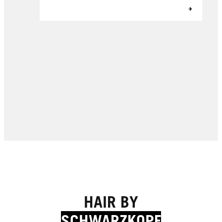
HAIR BY
SCHWARZKOPF
Expert Tips