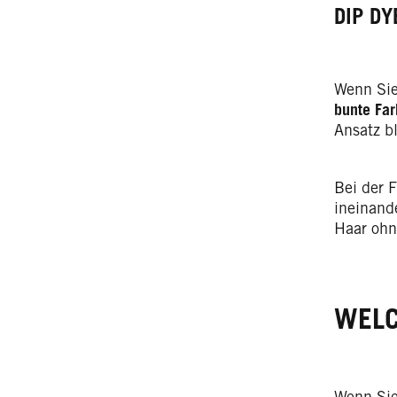
DIP D
Wenn Sie
bunte Fa
Ansatz b
Bei der 
ineinand
Haar ohn
WELC
Wenn Sie