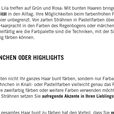
 Lila treffen auf Grün und Rosa: Mit bunten Haaren brin
ität
in den Alltag. Ihre Möglichkeiten beim farbenfrohen 
ier unbegrenzt. Von zarten Strähnen in Pastellfarben über
 Haarpracht in den Farben des Regenbogens oder märch
elfältig wie die Farbpalette sind die Techniken, mit der S
ig färben können.
NCHEN ODER HIGHLIGHTS
ten nicht Ihr ganzes Haar bunt färben, sondern nur Farb
hnchen in Knall- oder Pastellfarben vielleicht genau das R
re zweifarbig färben oder weitere Farben verwenden möcht
n Strähnen setzen Sie
aufregende Akzente in Ihren Lieblings
r gesamtes Haar bunt zu färben hat den Vorteil, dass Sie
m