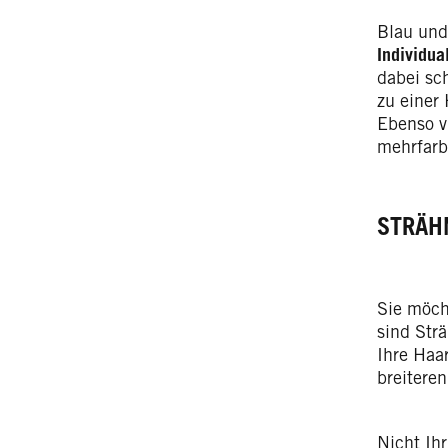
Blau und
Individual
dabei sch
zu einer
Ebenso vi
mehrfarb
STRÄH
Sie möch
sind Strä
Ihre Haa
breitere
Nicht Ih