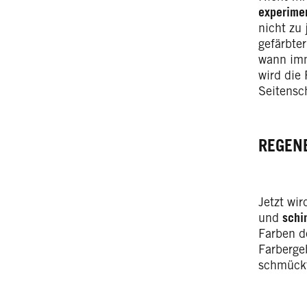
experime
nicht zu 
gefärbte
wann imm
wird die
Seitensc
REGEN
Jetzt wi
und
schi
Farben d
Farberge
schmückt