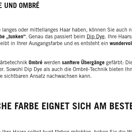
YE UND OMBRÉ
 langes oder mittellanges Haar haben, können Sie auch n
rbe „tunken“
. Genau das passiert beim
Dip Dye
. Ihre Haar
leibt in Ihrer Ausgangsfarbe und es entsteht ein
wundervol
Färbetechnik
Ombré
werden
sanftere Übergänge
gefärbt: Di
er. Sowohl Dip Dye als auch die Ombré-Technik bieten Ihne
e sichtbaren Ansatz nachwachsen kann.
HE FARBE EIGNET SICH AM BEST
 Ihre Haare selbst bunt färben möchten, haben Sie die W