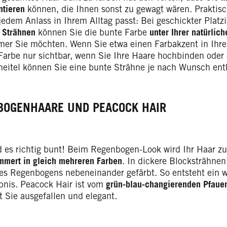
ntieren
können, die Ihnen sonst zu gewagt wären. Praktisc
jedem Anlass in Ihrem Alltag passt: Bei geschickter Platz
r
Strähnen
können Sie die bunte Farbe
unter Ihrer natürlic
er Sie möchten. Wenn Sie etwa einen Farbakzent in Ihre
 Farbe nur sichtbar, wenn Sie Ihre Haare hochbinden oder
heitel können Sie eine bunte Strähne je nach Wunsch enth
BOGENHAARE UND PEACOCK HAIR
rd es richtig bunt! Beim Regenbogen-Look wird Ihr Haar z
mmert in gleich mehreren Farben
. In dickere Blocksträhnen 
es Regenbogens nebeneinander gefärbt. So entsteht ein 
bnis. Peacock Hair ist vom
grün-blau-changierenden Pfaue
 Sie ausgefallen und elegant.