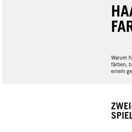
HA
FA
Warum fü
färben, b
einem ge
ZWEI
SPIE