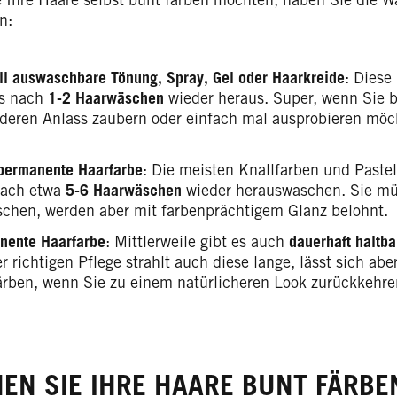
n:
ll auswaschbare Tönung, Spray, Gel oder Haarkreide
: Diese
ts nach
1-2 Haarwäschen
wieder heraus. Super, wenn Sie b
deren Anlass zaubern oder einfach mal ausprobieren möch
permanente Haarfarbe
: Die meisten Knallfarben und Pastel
nach etwa
5-6 Haarwäschen
wieder herauswaschen. Sie mü
ischen, werden aber mit farbenprächtigem Glanz belohnt.
nente Haarfarbe
: Mittlerweile gibt es auch
dauerhaft haltba
r richtigen Pflege strahlt auch diese lange, lässt sich abe
ärben, wenn Sie zu einem natürlicheren Look zurückkehr
EN SIE IHRE HAARE BUNT FÄRBE