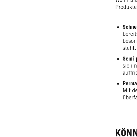
Produkte
Schne
berei
beson
steht.
Semi-
sich 
auffr
Perma
Mit de
überf
KÖNN