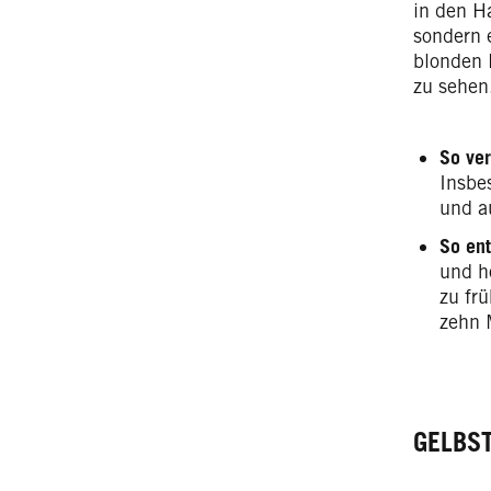
in den Ha
sondern 
blonden 
zu sehen
So ver
Insbe
und a
So ent
und h
zu fr
zehn 
GELBS