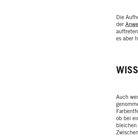
Die Aufh
der
Anwe
auftrete
es aber h
WISS
Auch wen
genommen
Farbentf
ob bei e
bleichen
Zwischen