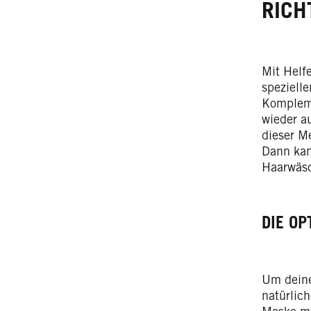
RICH
Mit Helf
spezielle
Kompleme
wieder au
dieser Me
Dann kan
Haarwäs
DIE OP
Um deine
natürlic