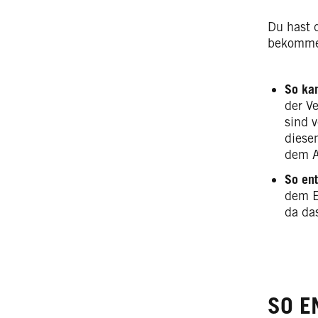
Du hast 
bekommen
So kan
der V
sind 
diese
dem A
So ent
dem E
da das
SO E