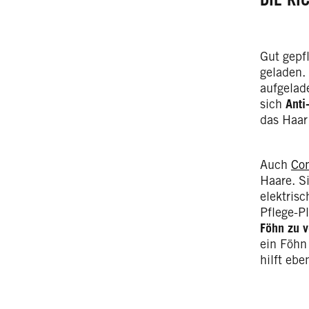
Gut gepfl
geladen.
aufgelad
sich
Anti
das Haar
Auch
Con
Haare. Si
elektris
Pflege-P
Föhn zu v
ein Föhn 
hilft eb