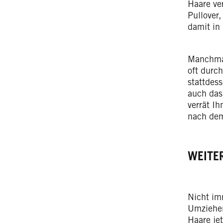
Haare ve
Pullover,
damit i
Manchmal
oft durc
stattdes
auch das 
verrät I
nach dem
WEITE
Nicht imm
Umziehen
Haare jet