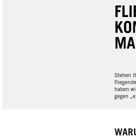
FL
KO
MA
Stehen Ih
fliegend
haben wi
gegen „el
WARU