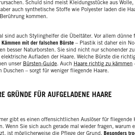
rursachen. Schuld sind meist Kleidungsstücke aus Wolle,
 aber auch synthetische Stoffe wie Polyester laden die Haa
n Berührung kommen.
 sind auch Stylinghelfer die Übeltäter. Vor allem dünne 
h
Kämmen mit der falschen Bürste
– Plastik ist daher ein N
sen besser Naturborsten. Sie sind nicht nur schonender z
elektrische Aufladen der Haare. Welche Bürste die richtige
hnen unser
Bürsten-Guide
. Auch
Haare richtig zu kämmen
–
 Duschen – sorgt für weniger fliegende Haare.
RE GRÜNDE FÜR AUFGELADENE HAARE
er gibt es einen offensichtlichen Auslöser für fliegende 
. Wenn Sie sich auch gerade mal wieder fragen, warum el
zt, ist möglicherweise die Pflege der Grund.
Besonders tro