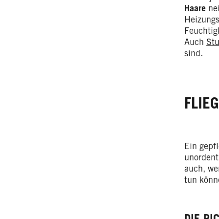
Haare
nei
Heizungs
Feuchtig
Auch
Stu
sind.
FLIE
Ein gepfl
unordent
auch, wen
tun könn
DIE RI