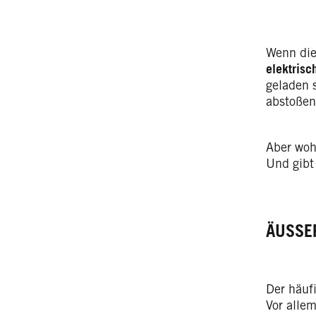
Wenn die
elektrisc
geladen 
abstoßen
Aber woh
Und gibt
ÄUSSE
Der häuf
Vor alle