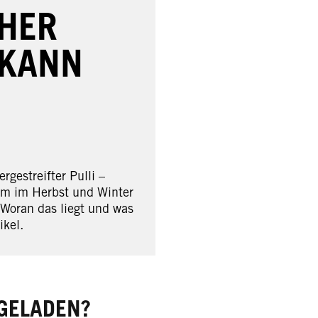
OHER
 KANN
rgestreifter Pulli –
lem im Herbst und Winter
 Woran das liegt und was
ikel.
GELADEN?