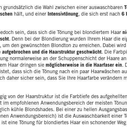
n grundsätzlich die Wahl zwischen einer auswaschbaren
T
äschen
hält,
und einer
Intensivtönung
, die sich erst nach
6 
jedoch sein, dass sich die Tönung bei blondiertem Haar
ni
scht
. Denn bei der Blondierung wurden Ihrem Haar die e
, um den gewünschten Blondton zu erreichen. Dabei wird
e aufgebrochen und die Haarstruktur geschwächt
. Die Farbp
nung normalerweise an der Schuppenschicht der Haare an.
tem Haar dringen sie
möglicherweise in die Haarfaser ein
. 
istet, dass sich die Tönung nach ein paar Haarwäschen a
ich daher sicher sein, dass Sie Ihre Haarfarbe verändern 
g von der Haarstruktur ist die Farbtiefe des aufgehellten
ht im empfohlenen Anwendungsbereich der meisten Tön
iglich kühle Blondshades. Bei einer zu hellen Ausgangsb
nen Anwendungsbereich) ist die Auswaschbarkeit einer Tö
 ist eine Tönung für blondiertes Haar ein schonender Weg