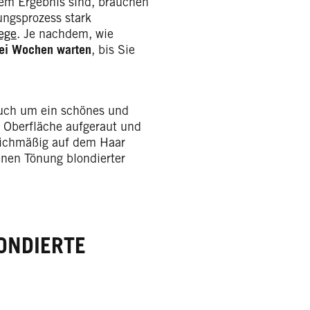
dem Ergebnis sind, brauchen
ungsprozess stark
lege
. Je nachdem, wie
ei Wochen warten
, bis Sie
auch um ein schönes und
r Oberfläche aufgeraut und
leichmäßig auf dem Haar
enen Tönung blondierter
ONDIERTE