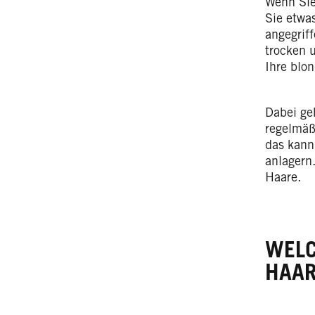
Wenn Sie
Sie etwa
angegrif
trocken u
Ihre blo
Dabei ge
regelmäß
das kann
anlagern
Haare.
WELC
HAAR