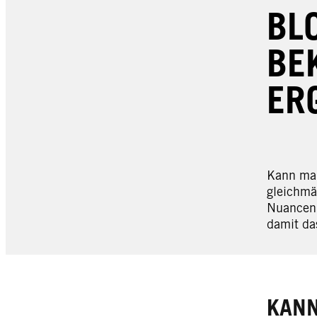
BL
BE
ER
Kann man
gleichmä
Nuancen 
damit da
KANN