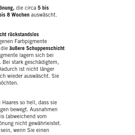
önung,
die
circa
5 bis
bis 8 Wochen
auswäscht.
cht rückstandslos
igenen Farbpigmente
 die
äußere Schuppenschicht
igmente lagern sich bei
 Bei stark geschädigtem,
Dadurch ist nicht länger
uch wieder auswäscht. Sie
möchten.
 Haares so hell, dass sie
ungen bewegt. Ausnahmen
asis (abweichend vom
nung nicht gewährleistet.
 sein, wenn Sie einen