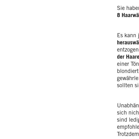
Sie habe
8 Haarw
Es kann 
herauswä
entzogen
der Haar
einer Tö
blondier
gewährle
sollten s
Unabhängi
sich nic
sind led
empfohle
Trotzdem