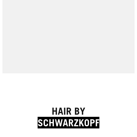
HAIR BY
SCHWARZKOPF
Expert Tips
Expert Tips
Expert Tips