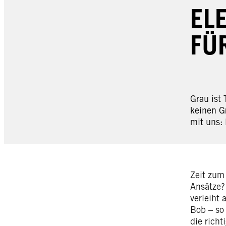
EL
FÜ
Grau ist 
keinen G
mit uns: 
Zeit zum
Ansätze?
verleiht 
Bob – so
die richt