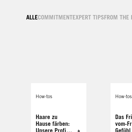
ALLE
COMMITMENT
EXPERT TIPS
FROM THE 
How-tos
How-tos
Haare zu
Das Fr
Hause färben:
vom-Fr
Unsere Profi-
Gefühl