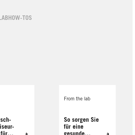
LAB
HOW-TOS
From the lab
isch-
So sorgen Sie
iseur-
für eine
 für
gesunde