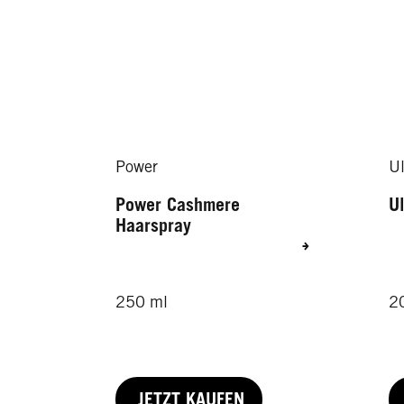
Power
Ul
Power Cashmere
Ul
Haarspray
250 ml
2
JETZT KAUFEN