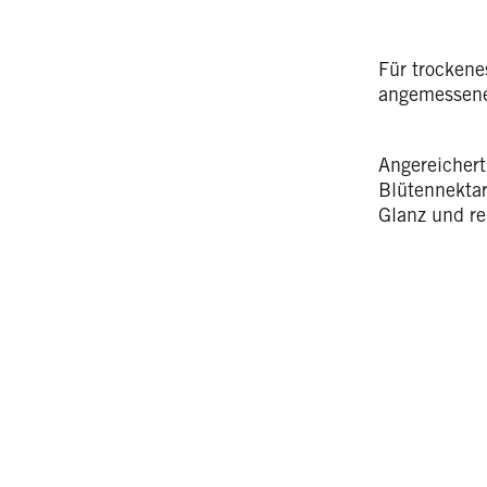
Für trockenes
angemessene 
Angereichert
Blütennektar 
Glanz und re