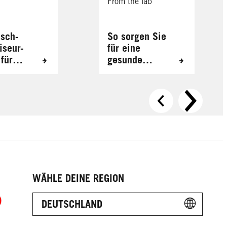
From the lab
isch-
So sorgen Sie
iseur-
für eine
 für
gesunde
se
Kopfhaut
WÄHLE DEINE REGION
DEUTSCHLAND