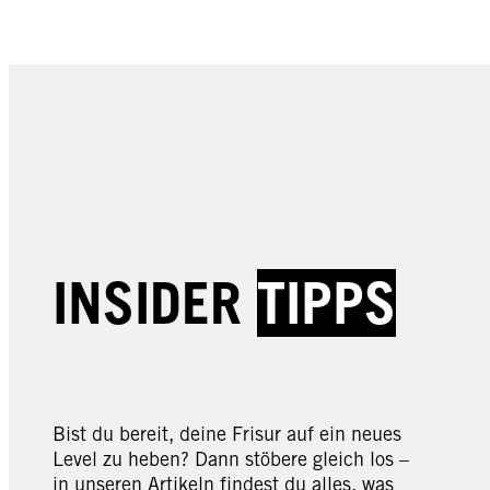
JETZT KAUFEN
JETZT KAUFEN
Total Repair
Total Repair
Total Repair SOS-
Total Repair
Kur
INSIDER
TIPPS
Haarspitzenfluid
Bist du bereit, deine Frisur auf ein neues
Level zu heben? Dann stöbere gleich los –
in unseren Artikeln findest du alles, was