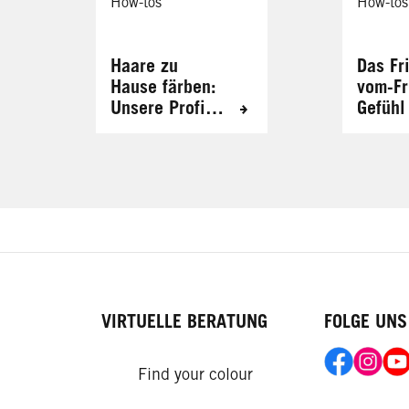
How-tos
How-tos
Haare zu
Das Fr
Hause färben:
vom-Fr
Unsere Profi-
Gefühl
Tipps
zuhau
VIRTUELLE BERATUNG
FOLGE UNS
Find your colour