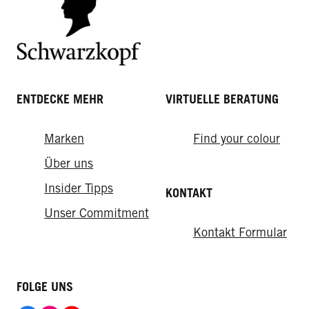
ENTDECKE MEHR
VIRTUELLE BERATUNG
Marken
Find your colour
How-tos
From the lab
Über uns
Das Frisch-vom-Friseur-Gefühl für
Insider Tipps
KONTAKT
So sorgen Sie für eine gesunde
zuhause
Kopfhaut
Unser Commitment
Kontakt Formular
FOLGE UNS