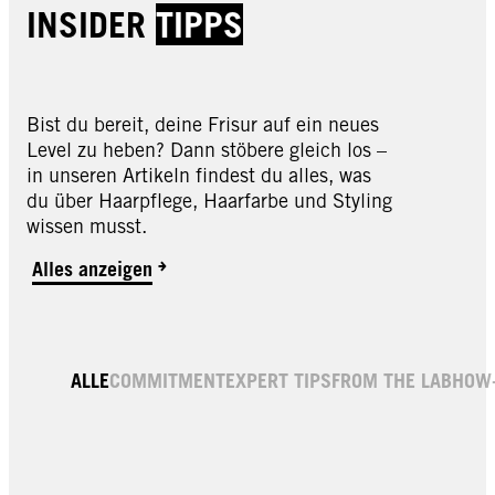
INSIDER
TIPPS
Bist du bereit, deine Frisur auf ein neues
Level zu heben? Dann stöbere gleich los –
in unseren Artikeln findest du alles, was
du über Haarpflege, Haarfarbe und Styling
wissen musst.
Alles anzeigen
ALLE
COMMITMENT
EXPERT TIPS
FROM THE LAB
HOW