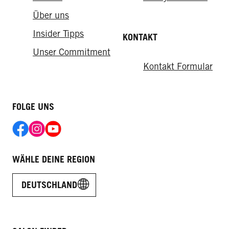
From the lab
Über uns
Das Frisch-vom-Friseur-Gefühl für
Insider Tipps
KONTAKT
So sorgen Sie für eine gesunde
zuhause
Kopfhaut
Unser Commitment
Kontakt Formular
FOLGE UNS
WÄHLE DEINE REGION
DEUTSCHLAND