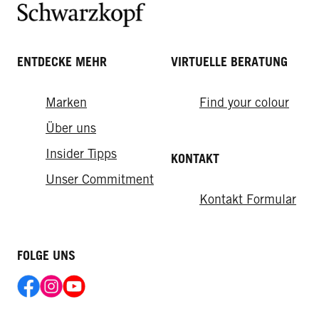
ENTDECKE MEHR
VIRTUELLE BERATUNG
Marken
Find your colour
How-tos
From the lab
Über uns
Das Frisch-vom-Friseur-Gefühl für
Insider Tipps
KONTAKT
So sorgen Sie für eine gesunde
zuhause
Kopfhaut
Unser Commitment
Kontakt Formular
FOLGE UNS