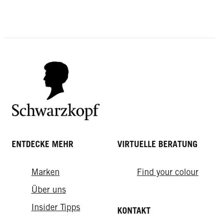
Commitment
Recycelbare Verpackungen aus
Unser Versprechen: Keine
recycelten Materialien
Verantwortungsbewusste
Tierversuche
Beschaffung
ENTDECKE MEHR
VIRTUELLE BERATUNG
Marken
Find your colour
Über uns
Insider Tipps
KONTAKT