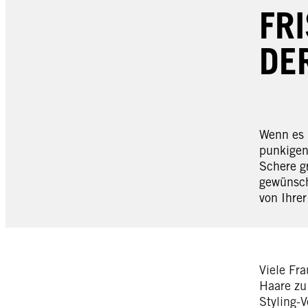
FR
DE
Wenn es 
punkigen
Schere gr
gewünsch
von Ihre
Viele Fr
Haare zu
Styling-V