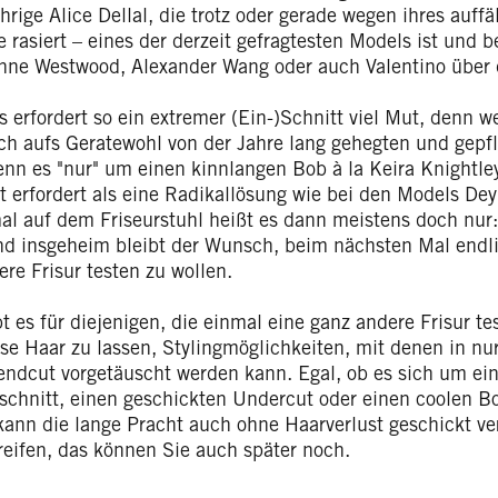
hrige Alice Dellal, die trotz oder gerade wegen ihres auffä
e rasiert – eines der derzeit gefragtesten Models ist und 
enne Westwood, Alexander Wang oder auch Valentino über d
s erfordert so ein extremer (Ein-)Schnitt viel Mut, denn w
sich aufs Geratewohl von der Jahre lang gehegten und gep
enn es "nur" um einen kinnlangen Bob à la Keira Knightley
t erfordert als eine Radikallösung wie bei den Models Dey
mal auf dem Friseurstuhl heißt es dann meistens doch nur
Und insgeheim bleibt der Wunsch, beim nächsten Mal endli
re Frisur testen zu wollen.
bt es für diejenigen, die einmal eine ganz andere Frisur 
se Haar zu lassen, Stylingmöglichkeiten, mit denen in nu
rendcut vorgetäuscht werden kann. Egal, ob es sich um ei
schnitt, einen geschickten Undercut oder einen coolen Bo
kann die lange Pracht auch ohne Haarverlust geschickt v
reifen, das können Sie auch später noch.