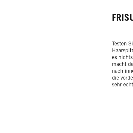
FRIS
Testen S
Haarspit
es nichts
macht de
nach inn
die vorde
sehr ech