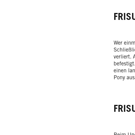
FRIS
Wer einm
Schließl
verliert
befestig
einen la
Pony aus
FRIS
Beim Und