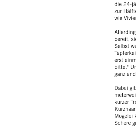
die 24-jä
zur Hälft
wie Vivi
Allerding
bereit, 
Selbst w
Tapferkei
erst ein
bitte." 
ganz ande
Dabei gi
meterwei
kurzer T
Kurzhaar
Mogelei 
Schere g