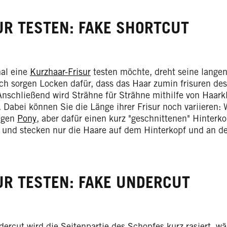
UR TESTEN: FAKE SHORTCUT
al eine
Kurzhaar-Frisur
testen möchte, dreht seine lange
ich sorgen Locken dafür, dass das Haar zumin frisuren
des
. Anschließend wird Strähne für Strähne mithilfe von Haa
t. Dabei können Sie die Länge ihrer Frisur noch variieren
ngen
Pony
, aber dafür einen kurz "geschnittenen" Hinterk
 und stecken nur die Haare auf dem Hinterkopf und an de
UR TESTEN: FAKE UNDERCUT
ercut wird die Seitenpartie des Schopfes kurz rasiert, w