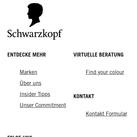
ENTDECKE MEHR
VIRTUELLE BERATUNG
Oil Nutritive
Total Repair
Marken
Find your colour
Ultimate Repair
Tägliches Öl-Elixier
Total Repair Glanz Tonic
Über uns
Ultimate Repair 7Sec Express-Repair-Kur
Insider Tipps
KONTAKT
Unser Commitment
Kontakt Formular