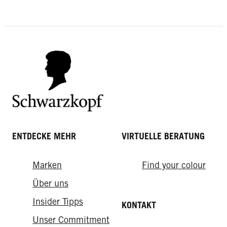
LIVE FARB-SPIEGEL
LIVE FARB-SPIEGEL
ENTDECKE MEHR
VIRTUELLE BERATUNG
LIVE FARB-SPIEGEL
Tönungs-Gel
Marken
Find your colour
Tönungs-Gel
Tönungs-Gel
60 Mittelbraun Coloration
Über uns
70 Dunkelbraun Coloration
90 Schwarz Coloration
Insider Tipps
KONTAKT
Unser Commitment