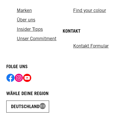
Marken
Find your colour
How-tos
From the lab
Über uns
Das Frisch-vom-Friseur-Gefühl für
Insider Tipps
KONTAKT
So sorgen Sie für eine gesunde
zuhause
Kopfhaut
Unser Commitment
Kontakt Formular
FOLGE UNS
WÄHLE DEINE REGION
DEUTSCHLAND