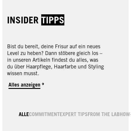
INSIDER
TIPPS
Bist du bereit, deine Frisur auf ein neues
Level zu heben? Dann stöbere gleich los –
in unseren Artikeln findest du alles, was
du über Haarpflege, Haarfarbe und Styling
wissen musst.
Alles anzeigen
ALLE
COMMITMENT
EXPERT TIPS
FROM THE LAB
HOW